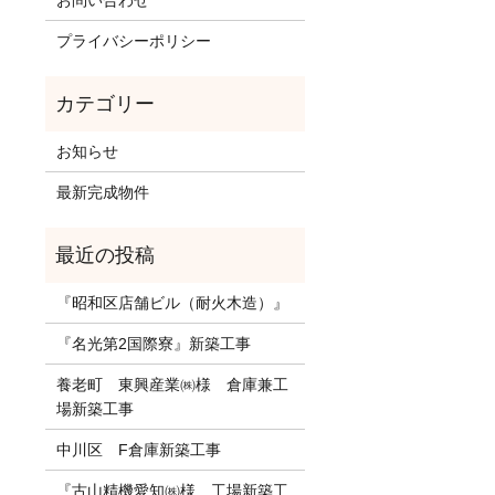
お問い合わせ
プライバシーポリシー
お知らせ
最新完成物件
『昭和区店舗ビル（耐火木造）』
『名光第2国際寮』新築工事
養老町 東興産業㈱様 倉庫兼工
場新築工事
中川区 F倉庫新築工事
『古山精機愛知㈱様 工場新築工