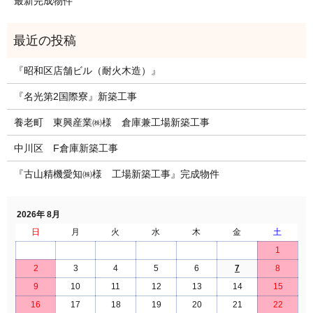
最新完成物件
『昭和区店舗ビル（耐火木造）』
『名光第2国際寮』新築工事
養老町 東興産業㈱様 倉庫兼工場新築工事
中川区 F倉庫新築工事
『古山精機愛知㈱様 工場新築工事』完成物件
2026年 8月
日
月
火
水
木
金
土
1
2
3
4
5
6
7
8
9
10
11
12
13
14
15
16
17
18
19
20
21
22