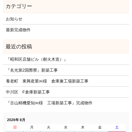
お知らせ
最新完成物件
『昭和区店舗ビル（耐火木造）』
『名光第2国際寮』新築工事
養老町 東興産業㈱様 倉庫兼工場新築工事
中川区 F倉庫新築工事
『古山精機愛知㈱様 工場新築工事』完成物件
2026年 8月
日
月
火
水
木
金
土