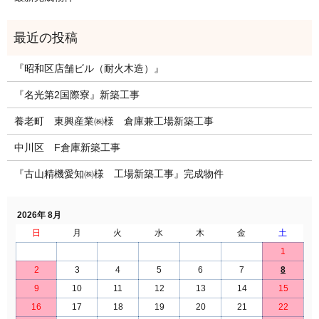
『昭和区店舗ビル（耐火木造）』
『名光第2国際寮』新築工事
養老町 東興産業㈱様 倉庫兼工場新築工事
中川区 F倉庫新築工事
『古山精機愛知㈱様 工場新築工事』完成物件
2026年 8月
日
月
火
水
木
金
土
1
2
3
4
5
6
7
8
9
10
11
12
13
14
15
16
17
18
19
20
21
22