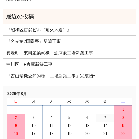
『昭和区店舗ビル（耐火木造）』
『名光第2国際寮』新築工事
養老町 東興産業㈱様 倉庫兼工場新築工事
中川区 F倉庫新築工事
『古山精機愛知㈱様 工場新築工事』完成物件
2026年 8月
日
月
火
水
木
金
土
1
2
3
4
5
6
7
8
9
10
11
12
13
14
15
16
17
18
19
20
21
22