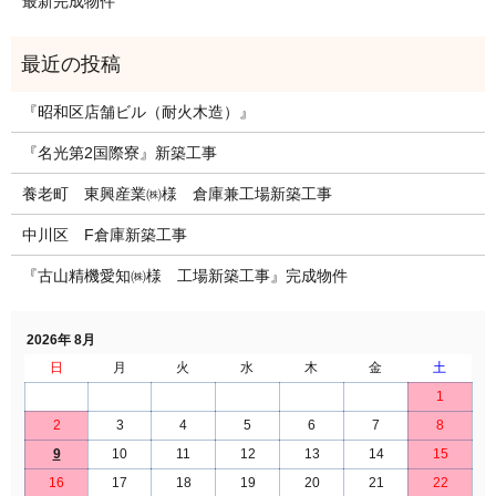
最新完成物件
『昭和区店舗ビル（耐火木造）』
『名光第2国際寮』新築工事
養老町 東興産業㈱様 倉庫兼工場新築工事
中川区 F倉庫新築工事
『古山精機愛知㈱様 工場新築工事』完成物件
2026年 8月
日
月
火
水
木
金
土
1
2
3
4
5
6
7
8
9
10
11
12
13
14
15
16
17
18
19
20
21
22