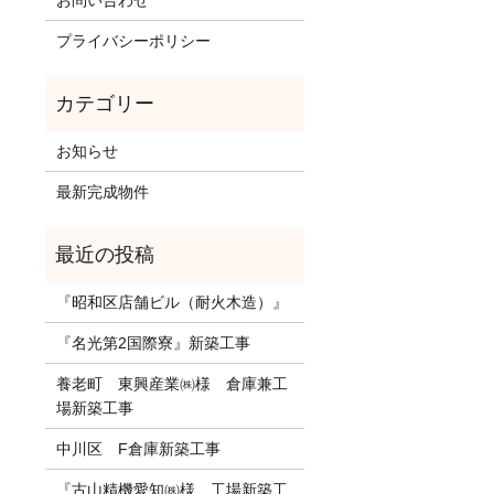
お問い合わせ
プライバシーポリシー
お知らせ
最新完成物件
『昭和区店舗ビル（耐火木造）』
『名光第2国際寮』新築工事
養老町 東興産業㈱様 倉庫兼工
場新築工事
中川区 F倉庫新築工事
『古山精機愛知㈱様 工場新築工