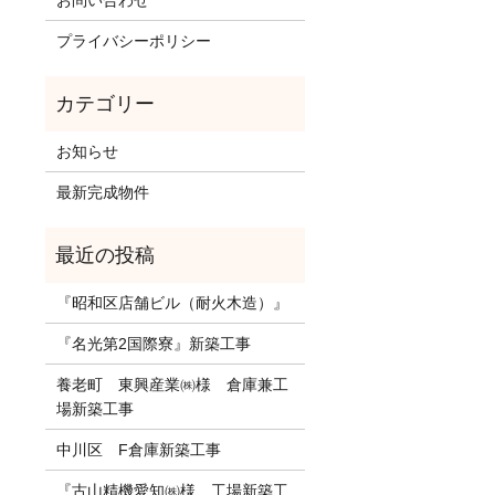
お問い合わせ
プライバシーポリシー
お知らせ
最新完成物件
『昭和区店舗ビル（耐火木造）』
『名光第2国際寮』新築工事
養老町 東興産業㈱様 倉庫兼工
場新築工事
中川区 F倉庫新築工事
『古山精機愛知㈱様 工場新築工