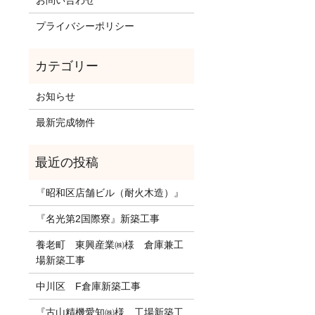
お問い合わせ
プライバシーポリシー
お知らせ
最新完成物件
『昭和区店舗ビル（耐火木造）』
『名光第2国際寮』新築工事
養老町 東興産業㈱様 倉庫兼工
場新築工事
中川区 F倉庫新築工事
『古山精機愛知㈱様 工場新築工