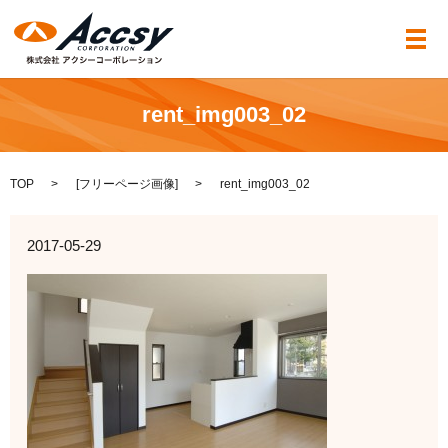
メ
rent_img003_02
TOP
[
フリーページ画像
]
rent_img003_02
2017-05-29