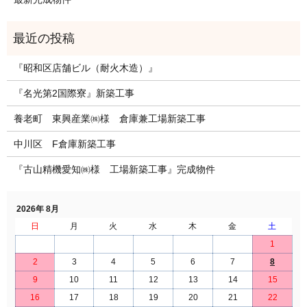
『昭和区店舗ビル（耐火木造）』
『名光第2国際寮』新築工事
養老町 東興産業㈱様 倉庫兼工場新築工事
中川区 F倉庫新築工事
『古山精機愛知㈱様 工場新築工事』完成物件
2026年 8月
日
月
火
水
木
金
土
1
2
3
4
5
6
7
8
9
10
11
12
13
14
15
16
17
18
19
20
21
22