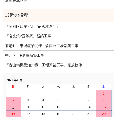
最新完成物件
『昭和区店舗ビル（耐火木造）』
『名光第2国際寮』新築工事
養老町 東興産業㈱様 倉庫兼工場新築工事
中川区 F倉庫新築工事
『古山精機愛知㈱様 工場新築工事』完成物件
2026年 8月
日
月
火
水
木
金
土
1
2
3
4
5
6
7
8
9
10
11
12
13
14
15
16
17
18
19
20
21
22