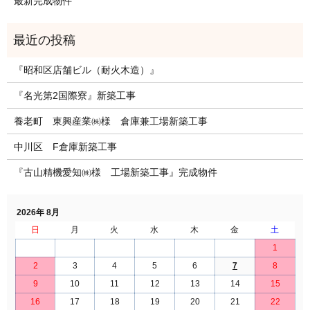
最新完成物件
『昭和区店舗ビル（耐火木造）』
『名光第2国際寮』新築工事
養老町 東興産業㈱様 倉庫兼工場新築工事
中川区 F倉庫新築工事
『古山精機愛知㈱様 工場新築工事』完成物件
2026年 8月
日
月
火
水
木
金
土
1
2
3
4
5
6
7
8
9
10
11
12
13
14
15
16
17
18
19
20
21
22