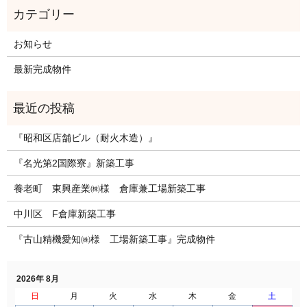
お知らせ
最新完成物件
『昭和区店舗ビル（耐火木造）』
『名光第2国際寮』新築工事
養老町 東興産業㈱様 倉庫兼工場新築工事
中川区 F倉庫新築工事
『古山精機愛知㈱様 工場新築工事』完成物件
2026年 8月
日
月
火
水
木
金
土