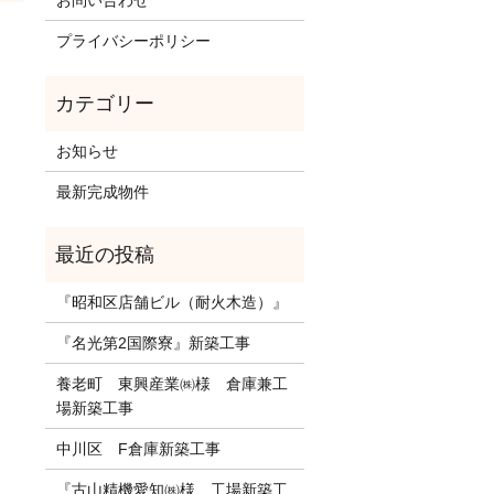
お問い合わせ
プライバシーポリシー
お知らせ
最新完成物件
『昭和区店舗ビル（耐火木造）』
『名光第2国際寮』新築工事
養老町 東興産業㈱様 倉庫兼工
場新築工事
中川区 F倉庫新築工事
『古山精機愛知㈱様 工場新築工