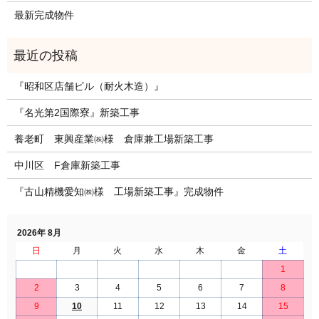
最新完成物件
『昭和区店舗ビル（耐火木造）』
『名光第2国際寮』新築工事
養老町 東興産業㈱様 倉庫兼工場新築工事
中川区 F倉庫新築工事
『古山精機愛知㈱様 工場新築工事』完成物件
2026年 8月
日
月
火
水
木
金
土
1
2
3
4
5
6
7
8
9
10
11
12
13
14
15