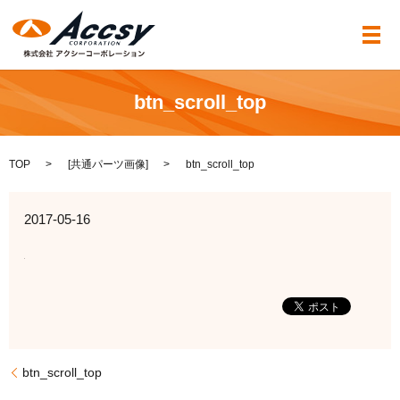
メ
btn_scroll_top
TOP
[
共通パーツ画像
]
btn_scroll_top
2017-05-16
btn_scroll_top