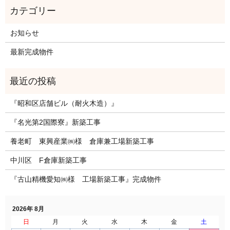
お知らせ
最新完成物件
『昭和区店舗ビル（耐火木造）』
『名光第2国際寮』新築工事
養老町 東興産業㈱様 倉庫兼工場新築工事
中川区 F倉庫新築工事
『古山精機愛知㈱様 工場新築工事』完成物件
2026年 8月
日
月
火
水
木
金
土