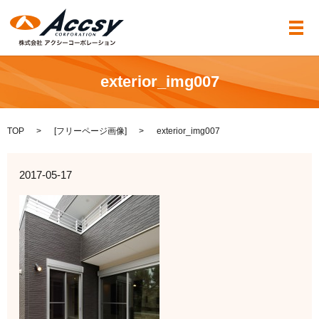
メ
exterior_img007
TOP
[
フリーページ画像
]
exterior_img007
2017-05-17