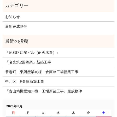
お知らせ
最新完成物件
『昭和区店舗ビル（耐火木造）』
『名光第2国際寮』新築工事
養老町 東興産業㈱様 倉庫兼工場新築工事
中川区 F倉庫新築工事
『古山精機愛知㈱様 工場新築工事』完成物件
2026年 8月
日
月
火
水
木
金
土