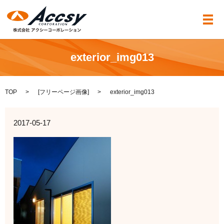
メ
exterior_img013
TOP
[
フリーページ画像
]
exterior_img013
2017-05-17