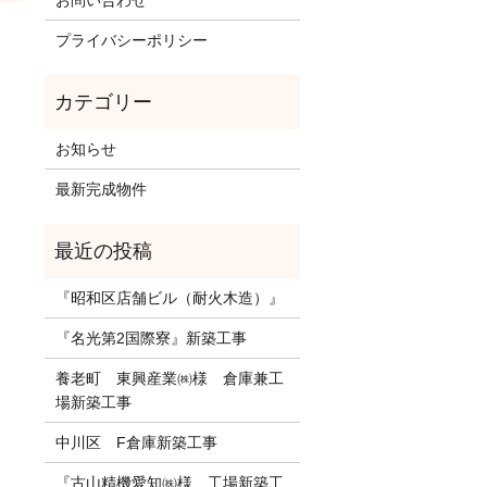
お問い合わせ
プライバシーポリシー
お知らせ
最新完成物件
『昭和区店舗ビル（耐火木造）』
『名光第2国際寮』新築工事
養老町 東興産業㈱様 倉庫兼工
場新築工事
中川区 F倉庫新築工事
『古山精機愛知㈱様 工場新築工