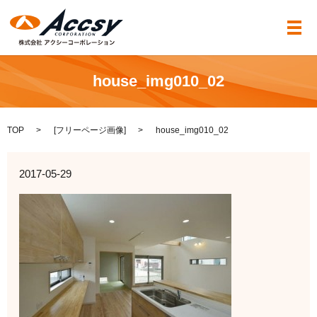
メ
house_img010_02
TOP
[
フリーページ画像
]
house_img010_02
2017-05-29