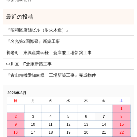
『昭和区店舗ビル（耐火木造）』
『名光第2国際寮』新築工事
養老町 東興産業㈱様 倉庫兼工場新築工事
中川区 F倉庫新築工事
『古山精機愛知㈱様 工場新築工事』完成物件
2026年 8月
日
月
火
水
木
金
土
1
2
3
4
5
6
7
8
9
10
11
12
13
14
15
16
17
18
19
20
21
22