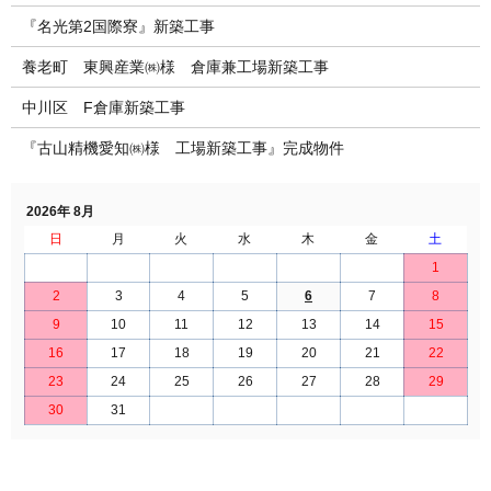
『名光第2国際寮』新築工事
養老町 東興産業㈱様 倉庫兼工場新築工事
中川区 F倉庫新築工事
『古山精機愛知㈱様 工場新築工事』完成物件
2026年 8月
日
月
火
水
木
金
土
1
2
3
4
5
6
7
8
9
10
11
12
13
14
15
16
17
18
19
20
21
22
23
24
25
26
27
28
29
30
31