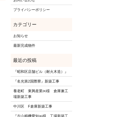
お問い合わせ
プライバシーポリシー
お知らせ
最新完成物件
『昭和区店舗ビル（耐火木造）』
『名光第2国際寮』新築工事
養老町 東興産業㈱様 倉庫兼工
場新築工事
中川区 F倉庫新築工事
『古山精機愛知㈱様 工場新築工