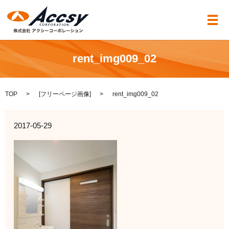
メ
rent_img009_02
TOP
[
フリーページ画像
]
rent_img009_02
2017-05-29