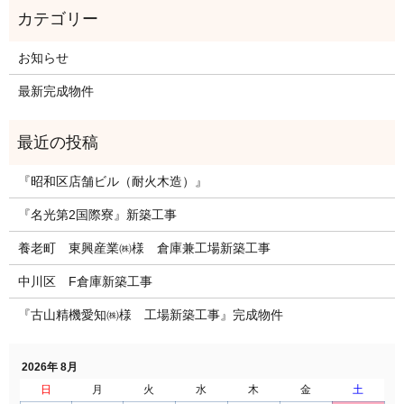
お知らせ
最新完成物件
『昭和区店舗ビル（耐火木造）』
『名光第2国際寮』新築工事
養老町 東興産業㈱様 倉庫兼工場新築工事
中川区 F倉庫新築工事
『古山精機愛知㈱様 工場新築工事』完成物件
2026年 8月
日
月
火
水
木
金
土